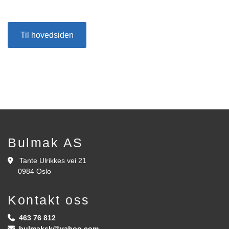
Til hovedsiden
Bulmak AS
Tante Ulrikkes vei 21

0984 Oslo
Kontakt oss
463 76 812

bulmaksk@yahoo.com
