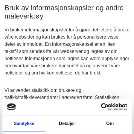
Bruk av informasjonskapsler og andre
måleverktøy
Vi bruker informasjonskapsler for å gjøre det lettere å bruke
våre websider og kan brukes for å personalisere visse
deler av innholdet. En informasjonskapsel er en liten
tekstfil som sendes fra vår webserver og lagres av din
nettleser. Informasjonen som lagres kan være opplysninger
om hvordan våre brukere har surfet på og anvendt våre
nettsider, og om hvilken nettleser de har brukt.
Vi anvender statistikk om brukere og
trafikk/trafikkleverandører i aggregert form. Statistikken
inneholder aldri noen form for personlig informasjon, alt er
anonymt. IP-adresser lagres ikke i vår database der vi
lagrer atferd på nettstedet, derfor kan informasjon om deg
Samtykke
Detaljer
Om
som bruker aldri kobles sammen med din identitet. Din IP-
adresse lagres av sikkerhetsmessige årsaker bare i de