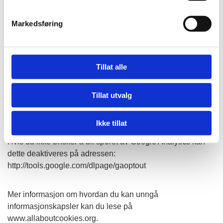
informasjonskapsler lagres
Markedsføring
Du kan slette informasjonskapsler fra din harddisk når som
helst, men dette gjør at dine personlige innstillinger
forsvinner. Du kan også endre innstillingene i din nettleser
slik at den ikke tillater at informasjonskapsler lagres på din
Tillat alle
harddisk. Dette gir imidlertid dårligere funksjonalitet på
visse websider, kan forhindre tilgang til medlemssider og
Tillat utvalg
gjøre at deler av innhold og enkelte funksjoner ikke blir
tilgjengelige.
Ikke tillat
Hvis du ikke ønsker å bli sporet av Google Analytics kan
dette deaktiveres på adressen:
http://tools.google.com/dlpage/gaoptout
Mer informasjon om hvordan du kan unngå
informasjonskapsler kan du lese på
www.allaboutcookies.org
.