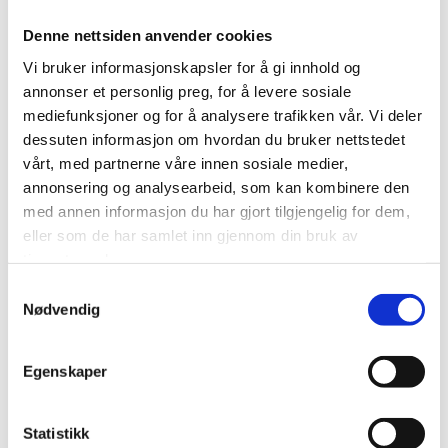
tilfeller du selv aktivt registrerer deg på nettstedet.
Denne nettsiden anvender cookies
Vi bruker informasjonskapsler for å gi innhold og
Formål:
annonser et personlig preg, for å levere sosiale
mediefunksjoner og for å analysere trafikken vår. Vi deler
Utvikle og forbedre nettstedet gjennom å forstå
dessuten informasjon om hvordan du bruker nettstedet
hvordan det anvendes.
vårt, med partnerne våre innen sosiale medier,
Beregne og rapportere brukerantall og trafikk.
annonsering og analysearbeid, som kan kombinere den
Gjøre det lettere for deg å navigere på nettstedet.
med annen informasjon du har gjort tilgjengelig for dem,
eller som de har samlet inn gjennom din bruk av
Gjøre det mulig for systemet å kjenne igjen faste
tjenestene deres.
brukere for å kunne tilpasse tjenestene.
Samtykkevalg
Iblant anvender vi tredjepartsinformasjonskapsler fra
Nødvendig
andre firma for å gjøre markedsundersøkelser og
trafikkmålinger, og for å forbedre funksjonaliteten på
nettstedet.
Egenskaper
Slik forhindrer du at
Statistikk